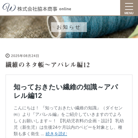
toggl
navig
MENU
お知らせ
2025年08月24日
繊維のネタ帳～アパレル編12