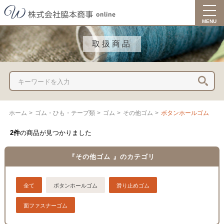
togg
navi
MENU
取扱商品
ホーム
>
ゴム・ひも・テープ類
>
ゴム
>
その他ゴム
>
ボタンホールゴム
2件
の商品が見つかりました
『その他ゴム 』のカテゴリ
全て
ボタンホールゴム
滑り止めゴム
面ファスナーゴム