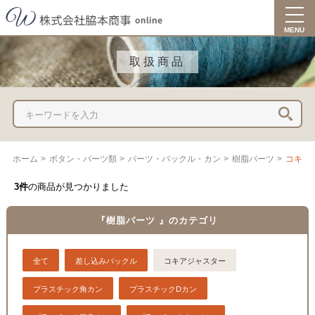
togg
navi
MENU
取扱商品
ホーム
>
ボタン・パーツ類
>
パーツ・バックル・カン
>
樹脂パーツ
>
コキア
3件
の商品が見つかりました
『樹脂パーツ 』のカテゴリ
全て
差し込みバックル
コキアジャスター
プラスチック角カン
プラスチックDカン