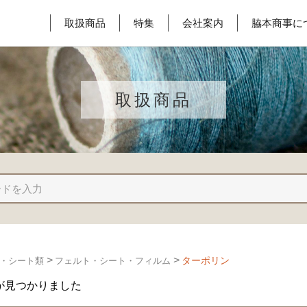
取扱商品
特集
会社案内
脇本商事に
取扱商品
>
>
ターポリン
・シート類
フェルト・シート・フィルム
が見つかりました