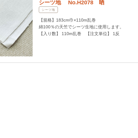
シーツ地 No.H2078 晒
シーツ地
【規格】183cm巾×110m乱巻
綿100％の天竺でシーツ生地に使用します。
【入り数】 110m乱巻 【注文単位】 1反