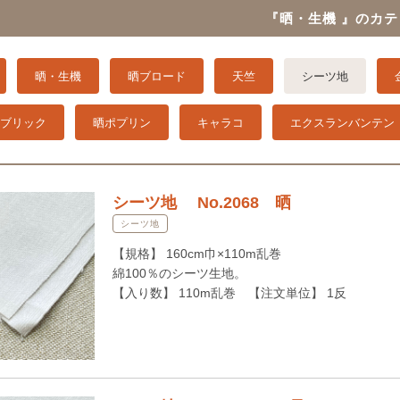
『晒・生機 』のカテ
晒・生機
晒ブロード
天竺
シーツ地
ブリック
晒ポプリン
キャラコ
エクスランバンテン
シーツ地 No.2068 晒
シーツ地
【規格】 160cm巾×110m乱巻
綿100％のシーツ生地。
【入り数】 110m乱巻 【注文単位】 1反