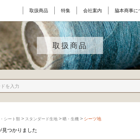
取扱商品
特集
会社案内
脇本商事に
取扱商品
>
>
>
シーツ地
・シート類
スタンダード生地
晒・生機
が見つかりました