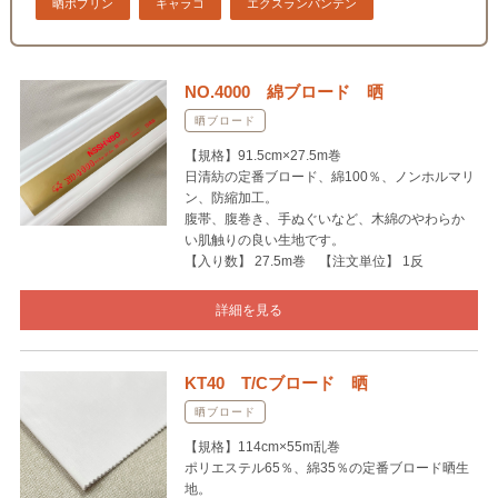
晒ポプリン
キャラコ
エクスランバンテン
NO.4000 綿ブロード 晒
晒ブロード
【規格】91.5cm×27.5m巻
日清紡の定番ブロード、綿100％、ノンホルマリ
ン、防縮加工。
腹帯、腹巻き、手ぬぐいなど、木綿のやわらか
い肌触りの良い生地です。
【入り数】 27.5m巻 【注文単位】 1反
詳細を見る
KT40 T/Cブロード 晒
晒ブロード
【規格】114cm×55m乱巻
ポリエステル65％、綿35％の定番ブロード晒生
地。