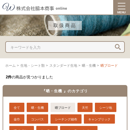
togg
navi
MENU
取扱商品
ホーム
>
生地・シート類
>
スタンダード生地
>
晒・生機
>
晒ブロード
2件
の商品が見つかりました
『晒・生機 』のカテゴリ
全て
晒・生機
晒ブロード
天竺
シーツ地
金巾
コンパス
シーチング細布
キャンブリック