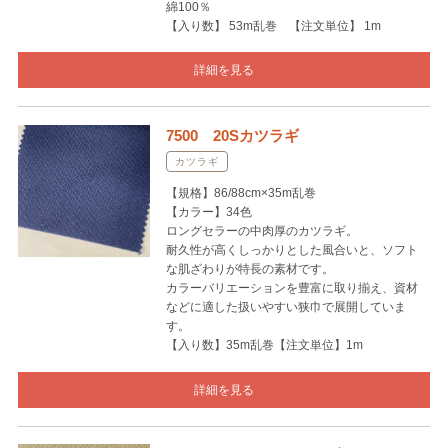
綿100％
【入り数】 53m乱巻 【注文単位】 1m
詳細を見る
7500 20Sカツラギ
カツラギ
【規格】86/88cm×35m乱巻
【カラー】34色
ロングセラーの中肉厚のカツラギ。
耐久性が高くしっかりとした風合いと、ソフト
な肌ざわりが特長の素材です。
カラーバリエーションを豊富に取り揃え、資材
などに適した扱いやすい狭巾で展開していま
す。
【入り数】35m乱巻【注文単位】1m
詳細を見る