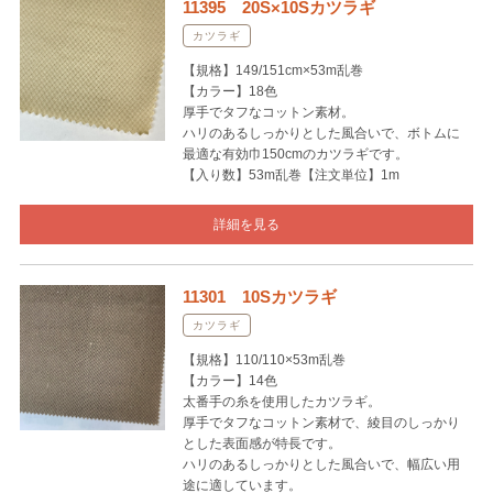
11395 20S×10Sカツラギ
カツラギ
【規格】149/151cm×53m乱巻
【カラー】18色
厚手でタフなコットン素材。
ハリのあるしっかりとした風合いで、ボトムに
最適な有効巾150cmのカツラギです。
【入り数】53m乱巻【注文単位】1m
詳細を見る
11301 10Sカツラギ
カツラギ
【規格】110/110×53m乱巻
【カラー】14色
太番手の糸を使用したカツラギ。
厚手でタフなコットン素材で、綾目のしっかり
とした表面感が特長です。
ハリのあるしっかりとした風合いで、幅広い用
途に適しています。