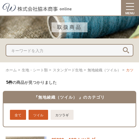
togg
navi
MENU
取扱商品
ホーム
>
生地・シート類
>
スタンダード生地
>
無地綾織（ツイル）
>
カツラ
5件
の商品が見つかりました
『無地綾織（ツイル） 』のカテゴリ
全て
ツイル
カツラギ