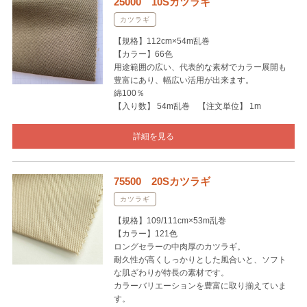
25000 10Sカツラギ
カツラギ
【規格】112cm×54m乱巻
【カラー】66色
用途範囲の広い、代表的な素材でカラー展開も
豊富にあり、幅広い活用が出来ます。
綿100％
【入り数】 54m乱巻 【注文単位】 1m
詳細を見る
75500 20Sカツラギ
カツラギ
【規格】109/111cm×53m乱巻
【カラー】121色
ロングセラーの中肉厚のカツラギ。
耐久性が高くしっかりとした風合いと、ソフト
な肌ざわりが特長の素材です。
カラーバリエーションを豊富に取り揃えていま
す。