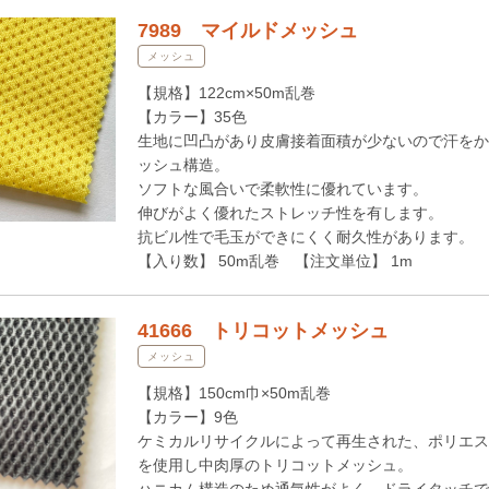
7989 マイルドメッシュ
メッシュ
【規格】122cm×50m乱巻
【カラー】35色
生地に凹凸があり皮膚接着面積が少ないので汗をか
ッシュ構造。
ソフトな風合いで柔軟性に優れています。
伸びがよく優れたストレッチ性を有します。
抗ビル性で毛玉ができにくく耐久性があります。
【入り数】 50m乱巻 【注文単位】 1m
41666 トリコットメッシュ
メッシュ
【規格】150cm巾×50m乱巻
【カラー】9色
ケミカルリサイクルによって再生された、ポリエス
を使用し中肉厚のトリコットメッシュ。
ハニカム構造のため通気性がよく、ドライタッチで