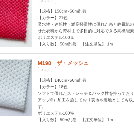
メッシュ
【規格】150cm×50m乱巻
【カラー】21色
吸水性・速乾性・嵩高軽量性に優れた糸と静電気の
せた衣料から資材まで多目的に対応できる高機能素
ポリエステル100％
【入り数】 50m乱巻 【注文単位】 1m
M198 ザ・メッシュ
メッシュ
【規格】140cm×50m乱巻
【カラー】18色
ソフトで優れたストレッチ＆バック性を持っており
アップ®）加工を施しており表地や裏地としても双
す。
ポリエステル100%
【入り数】 50m乱巻 【注文単位】 1m