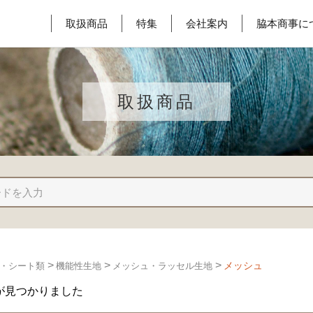
取扱商品
特集
会社案内
脇本商事に
取扱商品
>
>
>
メッシュ
・シート類
機能性生地
メッシュ・ラッセル生地
が見つかりました