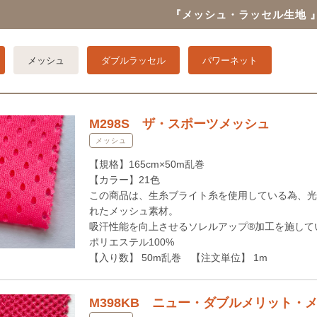
『メッシュ・ラッセル生地 
メッシュ
ダブルラッセル
パワーネット
M298S ザ・スポーツメッシュ
メッシュ
【規格】165cm×50m乱巻
【カラー】21色
この商品は、生糸ブライト糸を使用している為、光
れたメッシュ素材。
吸汗性能を向上させるソレルアップ®加工を施して
ポリエステル100%
【入り数】 50m乱巻 【注文単位】 1m
M398KB ニュー・ダブルメリット・