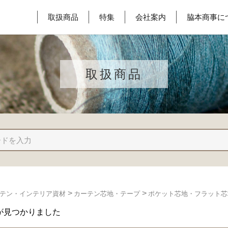
取扱商品
特集
会社案内
脇本商事に
取扱商品
>
>
テン・インテリア資材
カーテン芯地・テープ
ポケット芯地・フラット芯
が見つかりました