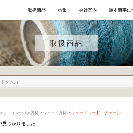
取扱商品
特集
会社案内
脇本商事に
取扱商品
>
>
シェードコード・チェーン
テン・インテリア資材
シェード資材
が見つかりました