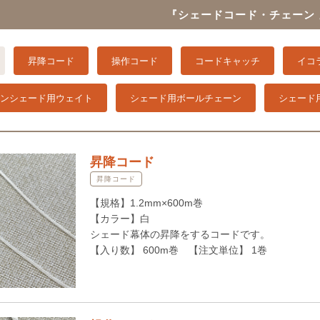
『シェードコード・チェーン
昇降コード
操作コード
コードキャッチ
イコ
ンシェード用ウェイト
シェード用ボールチェーン
シェード
昇降コード
昇降コード
【規格】1.2mm×600m巻
【カラー】白
シェード幕体の昇降をするコードです。
【入り数】 600m巻 【注文単位】 1巻