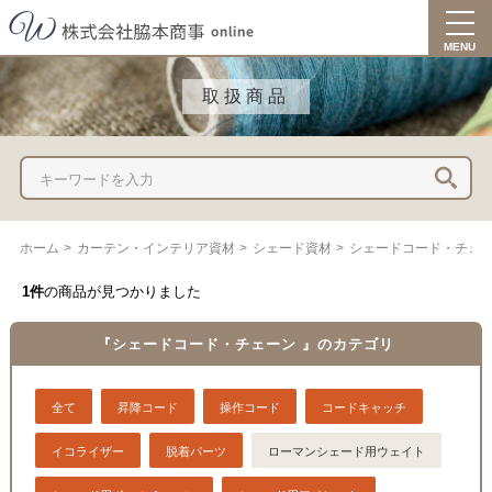
togg
navi
MENU
取扱商品
ホーム
>
カーテン・インテリア資材
>
シェード資材
>
シェードコード・チェ
1件
の商品が見つかりました
『シェードコード・チェーン 』のカテゴリ
全て
昇降コード
操作コード
コードキャッチ
イコライザー
脱着パーツ
ローマンシェード用ウェイト