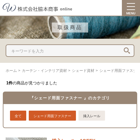
togg
navi
MENU
取扱商品
ホーム
>
カーテン・インテリア資材
>
シェード資材
>
シェード用面ファスナ
1件
の商品が見つかりました
『シェード用面ファスナー 』のカテゴリ
全て
シェード用面ファスナー
挿入レール