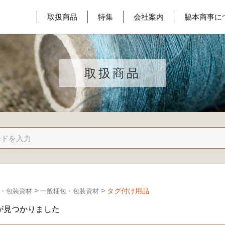
取扱商品
特集
会社案内
脇本商事に
取扱商品
>
>
タグ付け用品
・包装資材
一般梱包・包装資材
が見つかりました