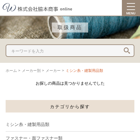
togg
navi
MENU
取扱商品
ホーム
>
メーカー別
>
メーカー
>
ミシン糸・縫製用品類
お探しの商品は見つかりませんでした
カテゴリから探す
ミシン糸・縫製用品類
ファスナー・面ファスナー類