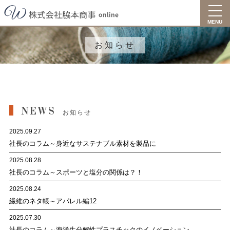
toggl
navig
MENU
お知らせ
NEWS
お知らせ
2025.09.27
社長のコラム～身近なサステナブル素材を製品に
2025.08.28
社長のコラム～スポーツと塩分の関係は？！
2025.08.24
繊維のネタ帳～アパレル編12
2025.07.30
社長のコラム～海洋生分解性プラスチックのイノベーション