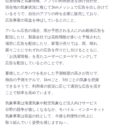
位置情報と気象情報、アプリの利用状況を掛け合わせ、
現在地の気象状況に報じて1kmメッシュで広告を出し分けて
いるそうで、自社のアプリの枠を企業に販売しており、
広告事業の収益を伸ばしているとのこと。
アパレル広告の場合、雨が予想される人にのみ動画広告を
配信したり、製薬会社では花粉飛散が多いと予報された
場所に広告を配信したり、家電小売りでは、雨、晴れ、
曇りごとにそれぞれの広告を作りだし分けるとともに、
「お洗濯情報」を見たユーザーにターゲティングして
広告を配信しているとのことです。
蓄積したノウハウを生かした予測精度の高さが売りで、
独自の予測モデルで、1kmごと、5分ごとの気象を把握
できるそうで、利用者の状況に応じて適切な広告を流す
ことで効率を高めています。
気象事業は海運気象や航空気象など法人向けサービス
分野の競争が激しくなるなか、モバイル・インターネット
気象事業は収益の柱として、今後も利便性の向上に
取り組んでいく姿勢を感じますね～。