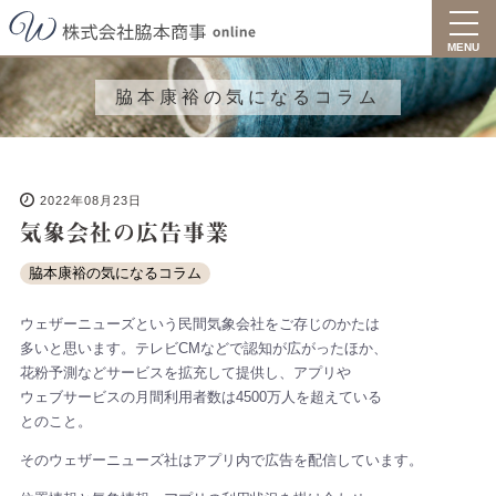
toggl
navig
MENU
脇本康裕の気になるコラム
2022年08月23日
気象会社の広告事業
脇本康裕の気になるコラム
ウェザーニューズという民間気象会社をご存じのかたは
多いと思います。テレビCMなどで認知が広がったほか、
花粉予測などサービスを拡充して提供し、アプリや
ウェブサービスの月間利用者数は4500万人を超えている
とのこと。
そのウェザーニューズ社はアプリ内で広告を配信しています。