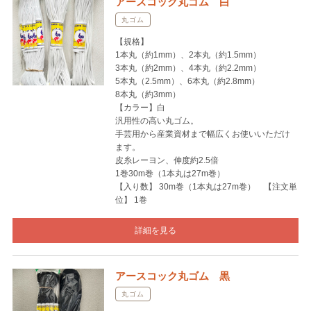
アースコック丸ゴム 白
丸ゴム
【規格】
1本丸（約1mm）、2本丸（約1.5mm）
3本丸（約2mm）、4本丸（約2.2mm）
5本丸（2.5mm）、6本丸（約2.8mm）
8本丸（約3mm）
【カラー】白
汎用性の高い丸ゴム。
手芸用から産業資材まで幅広くお使いいただけ
ます。
皮糸レーヨン、伸度約2.5倍
1巻30m巻（1本丸は27m巻）
【入り数】 30m巻（1本丸は27m巻） 【注文単
位】 1巻
詳細を見る
アースコック丸ゴム 黒
丸ゴム