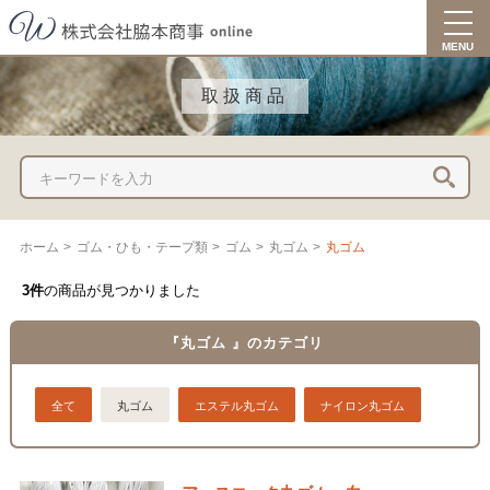
togg
navi
MENU
取扱商品
ホーム
>
ゴム・ひも・テープ類
>
ゴム
>
丸ゴム
>
丸ゴム
3件
の商品が見つかりました
『丸ゴム 』のカテゴリ
全て
丸ゴム
エステル丸ゴム
ナイロン丸ゴム