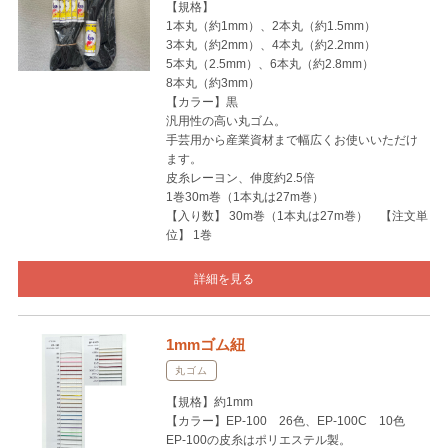
【規格】
1本丸（約1mm）、2本丸（約1.5mm）
3本丸（約2mm）、4本丸（約2.2mm）
5本丸（2.5mm）、6本丸（約2.8mm）
8本丸（約3mm）
【カラー】黒
汎用性の高い丸ゴム。
手芸用から産業資材まで幅広くお使いいただけ
ます。
皮糸レーヨン、伸度約2.5倍
1巻30m巻（1本丸は27m巻）
【入り数】 30m巻（1本丸は27m巻） 【注文単
位】 1巻
詳細を見る
1mmゴム紐
丸ゴム
【規格】約1mm
【カラー】EP-100 26色、EP-100C 10色
EP-100の皮糸はポリエステル製。