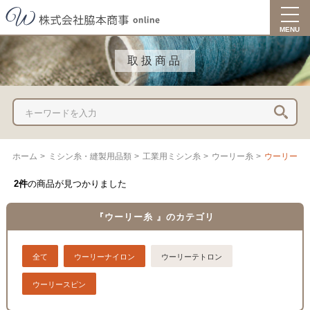
togg
navi
MENU
取扱商品
ホーム
>
ミシン糸・縫製用品類
>
工業用ミシン糸
>
ウーリー糸
>
ウーリーテ
2件
の商品が見つかりました
『ウーリー糸 』のカテゴリ
全て
ウーリーナイロン
ウーリーテトロン
ウーリースピン