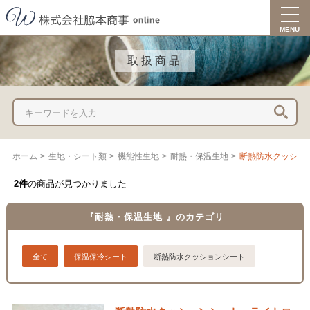
togg
navi
MENU
取扱商品
ホーム
>
生地・シート類
>
機能性生地
>
耐熱・保温生地
>
断熱防水クッショ
2件
の商品が見つかりました
『耐熱・保温生地 』のカテゴリ
全て
保温保冷シート
断熱防水クッションシート