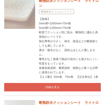
断熱防水クッションシート ライトロ
ン
断熱防水クッションシート
【規格】
5mm厚×1000mm×75m巻
5mm厚×1200mm×75m巻
軟質でクッション性に富み、断熱性に優れた高
発泡のシートです。
熱伝導率が小さく、保冷、保温などの断熱材と
しても適しています。
透水・吸水がなく、湿気もほとんど通しませ
ん。
毒性がなく無臭で薬品や油分にも侵されにくい
性質をもっています。
各種包装資材、農業資材、雑貨など様々な分野
に使用されています。
【入り数】 50m巻、75m巻 【注文単位】 1巻
詳細を見る
断熱防水クッションシート ライトロ