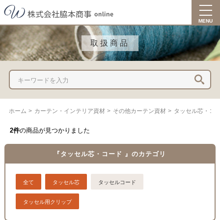
togg
navi
MENU
取扱商品
ホーム
>
カーテン・インテリア資材
>
その他カーテン資材
>
タッセル芯・コ
2件
の商品が見つかりました
『タッセル芯・コード 』のカテゴリ
全て
タッセル芯
タッセルコード
タッセル用クリップ