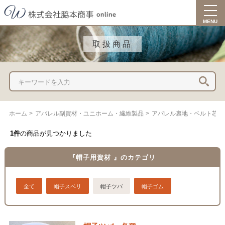
togg
navi
MENU
取扱商品
ホーム
>
アパレル副資材・ユニホーム・繊維製品
>
アパレル裏地・ベルト芯・
1件
の商品が見つかりました
『帽子用資材 』のカテゴリ
全て
帽子スベリ
帽子ツバ
帽子ゴム