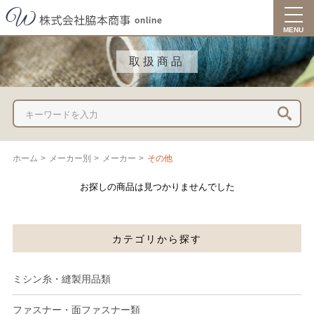
togg
navi
MENU
取扱商品
ホーム
>
メーカー別
>
メーカー
>
その他
お探しの商品は見つかりませんでした
カテゴリから探す
ミシン糸・縫製用品類
ファスナー・面ファスナー類