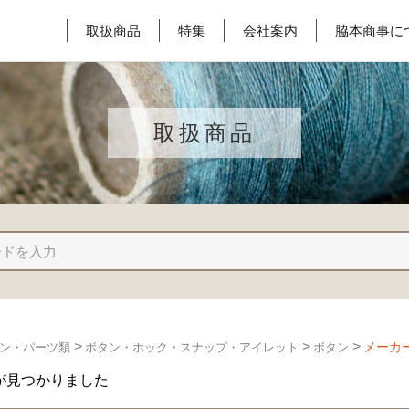
取扱商品
特集
会社案内
脇本商事に
取扱商品
>
>
>
メーカ
ン・パーツ類
ボタン・ホック・スナップ・アイレット
ボタン
が見つかりました