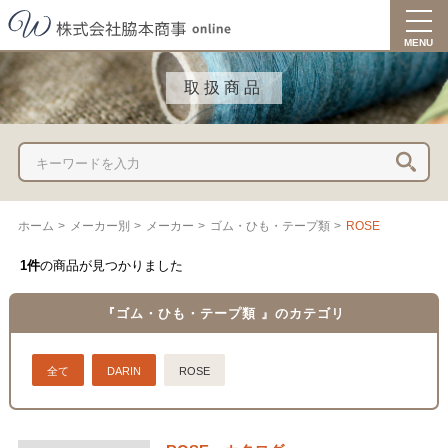
togg
navi
MENU
取扱商品
ホーム
>
メーカー別
>
メーカー
>
ゴム・ひも・テープ類
>
ROSE
1件
の商品が見つかりました
『ゴム・ひも・テープ類 』のカテゴリ
全て
DARIN
ROSE