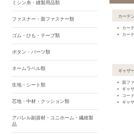
ミシン糸・縫製用品類
カーテ
ファスナー・面ファスナー類
カー
カー
ゴム・ひも・テープ類
ボタン・パーツ類
ネームラベル類
ギャザ
面フ
生地・シート類
ギャ
コー
芯地・中材・クッション類
ギャ
アパレル副資材・ユニホーム・繊維製
品